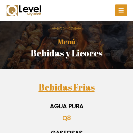
Skip
Main
to
Men
content
Menú
Bebidas y Licores
Bebidas Frias
AGUA PURA
Q8